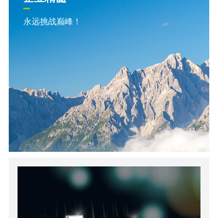
永远挑战巅峰！