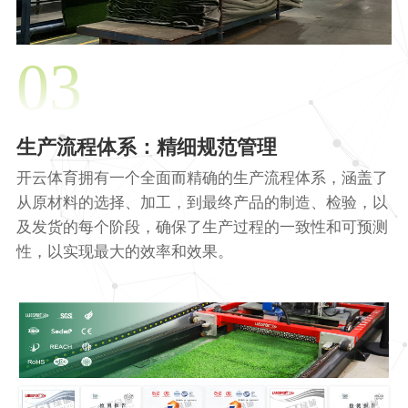
03
生产流程体系：精细规范管理
开云体育拥有一个全面而精确的生产流程体系，涵盖了
从原材料的选择、加工，到最终产品的制造、检验，以
及发货的每个阶段，确保了生产过程的一致性和可预测
性，以实现最大的效率和效果。