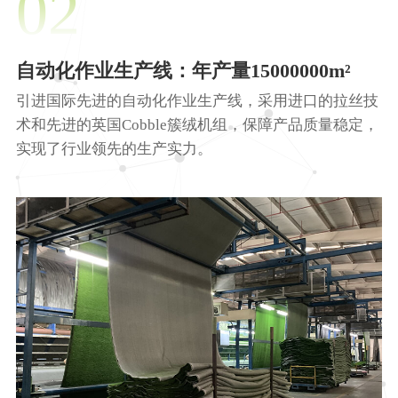
02
自动化作业生产线：年产量15000000m²
引进国际先进的自动化作业生产线，采用进口的拉丝技
术和先进的英国Cobble簇绒机组，保障产品质量稳定，
实现了行业领先的生产实力。