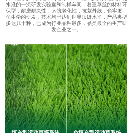
水准的一流研发实验室和制样车间，着重草丝的材料环
保型，耐磨耐久性，uv抗老化性，抗紫外线，色牢度，
仿生学的研发，技术均已达到世界顶级水平，产品类型
多达几十种，已成为行业品种最多，品类最全的生产研
发企业之一。
填充型运动草坪系统
免填充型运动草系统