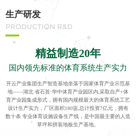
生产研发
PRODUCTION R&D
精益制造20年
国内领先标准的体育系统生产实力
开云产业集团生产智造基地坐落于国家体育产业示范基
地——湖北 省石首·华中体育产业园区内,采取自产+体
育产业园集成形式，拥有国内规模最大的体育系统工艺
设计生产实力，厂区面积180亩,总计投资7亿元，拥有
数十条 专业体育设施设备生产线，是中国最主要的人造
草坪和拼装地板生产基地。