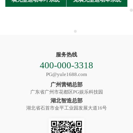
服务热线
400-000-3318
PG@yule1688.com
广州营销总部
广东省广州市花都区PG娱乐科技园
湖北智造总部
湖北省石首市金平工业园发展大道16号