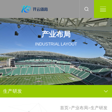
产业布局
INDUSTRIAL LAYOUT
生产研发
>
>
首页
产业布局
生产研发