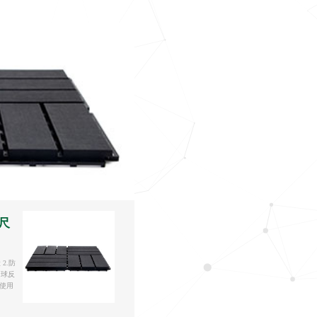
尺
2.防
：球反
复使用