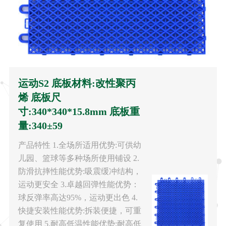
运动S2 底板材料:改性聚丙
烯 底板尺
寸:340*340*15.8mm 底板重
量:340±59
产品特性 1.全场所适用优势:可供幼
儿园、篮球等多种场所使用铺设 2.
防滑抗摔性能优势:吸震缓冲结构，
运动更安全 3.卓越回弹性能优势：
球反弹率高达95%，运动更出色 4.
快捷安装性能优势:拆装便捷，可重
复使用 5.耐高低温性能优势:耐高低