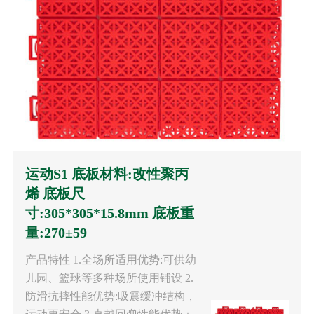
运动S1 底板材料:改性聚丙
烯 底板尺
寸:305*305*15.8mm 底板重
量:270±59
产品特性 1.全场所适用优势:可供幼
儿园、篮球等多种场所使用铺设 2.
防滑抗摔性能优势:吸震缓冲结构，