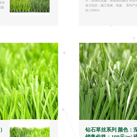
计；回弹性优越，球滚动性极佳 草丝
靠并
直立性好，施工简便、快捷。 系列产品 S型
尔隆
丝-12000-6
半）
钻石草丝系列 颜色：
销售价格：199元/m² 磅