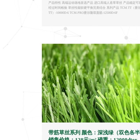
产品特性 高端运动场地首选产品 进口高端人造草草丝 产品稳定可
经过时间检验 草丝性能软硬平衡完美结合 系列产品 TCM.TT（赛
TT）-10000D-6 TCM.PRO赛尔隆双面筋-12500D-6F
带筋草丝系列 颜色：深浅绿（双色各
销售价格：128元/m² 磅重：12000dtex