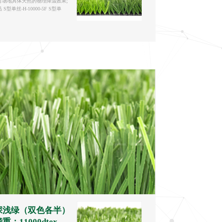
对场地具体天然的物理降温效果;
单丝-H-10000-5F S型单
深浅绿（双色各半）
重：11000dtex