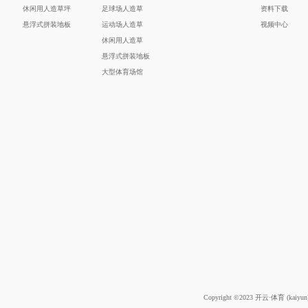
休闲用人造草坪
足球场人造草
资料下载
悬浮式拼装地板
运动场人造草
视频中心
休闲用人造草
悬浮式拼装地板
大型体育场馆
Copyright ©2023 开云·体育 (kai