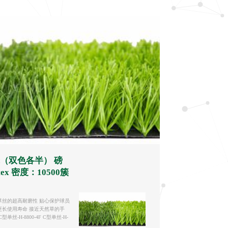
（双色各半） 磅
tex 密度：10500簇
草丝的超高耐磨性 贴心保护球员
更长使用寿命 接近天然草的手
-H-8800-4F C型单丝-H-