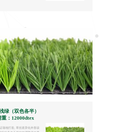
深浅绿（双色各半）
重：12000dtex
RO认证场地打造; 草丝差异化外形设