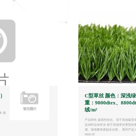
半）
C型草丝 颜色：深浅绿
重：9000dtex、8800d
绒/m²
单 场
产品特性 超高性价比、优于其他版型
运动时运动安全 较于其他草丝类型的
感、场地整体更贴近自然， 系列产品 C型单丝
9000-5F