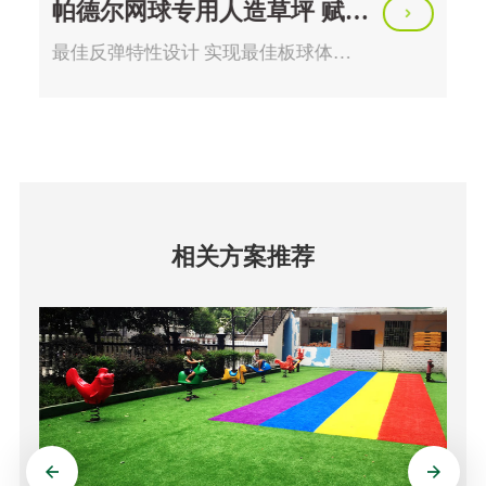
帕德尔网球专用人造草坪 赋予每场比赛卓越的弹性与稳定性，提升赛场体验，尽享胜利时刻
最佳反弹特性设计 实现最佳板球体验 专为帕德尔网球设计，绿城帕德尔网球人造草坪系统具有最佳的生物力学特性：弹性、减震和均匀的球弹跳。为板球场安装人造草坪表面可以在一年中的所有时期在整个球场上提供均匀的角度和垂直球弹跳值，不仅完全满足比赛标准
相关方案推荐