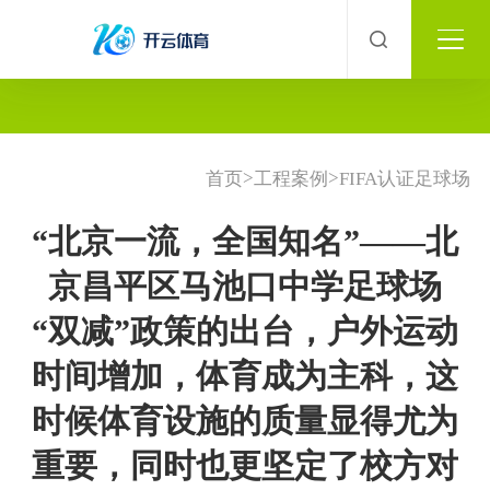
>
>
首页
工程案例
FIFA认证足球场
“北京一流，全国知名”——北
京昌平区马池口中学足球场
“双减”政策的出台，户外运动
时间增加，体育成为主科，这
时候体育设施的质量显得尤为
重要，同时也更坚定了校方对