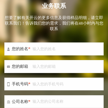
业务联系
想要了解有关开云的更多信息及获得样品明细，请立即
联系我们！告诉我们您的需求，我们将在48小时内与您
联系
*
您的姓名
您的邮箱
*
手机号码
*
公司名称