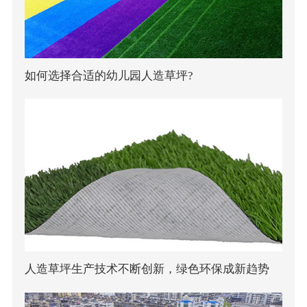
如何选择合适的幼儿园人造草坪?
人造草坪生产技术不断创新，绿色环保成新趋势