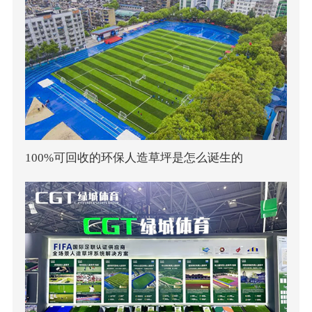
100%可回收的环保人造草坪是怎么诞生的