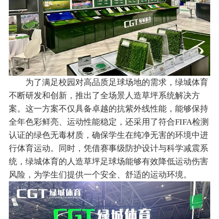
为了满足校园对高品质足球场地的需求，绿城体育
不断研发和创新，推出了全场景人造草坪系统解决方
案。这一方案不仅具备卓越的抗紫外线性能，能够保持
全年色彩鲜亮、运动性能稳定，还采用了符合FIFA检测
认证的绿色无毒材质，确保学生在纯净无害的环境中进
行体育运动。同时，凭借赛事级防护设计与科学减震系
统，绿城体育的人造草坪足球场能够有效降低运动伤害
风险，为学生们提供一个安全、舒适的运动环境。