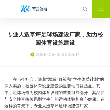
专业人造草坪足球场建设厂家，助力校
园体育设施建设
2026-05-18 20:04:14
在当今社会，随着“双减”政策和“学生体质计划”的
深入实施，校园体育设施建设的重要性日益凸显。其
中，足球场作为校园体育设施的重要组成部分，其品质
与安全性直接关系到学生们的运动体验和身心健康。在
这样的背景下，专业人造草坪足球场建设厂家