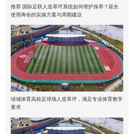
推荐 国际足联人造草坪系统如何维护保养？延长
使用寿命的实操方案与周期建议
绿城体育高校足球场人造草坪，满足专业体育教学
要求