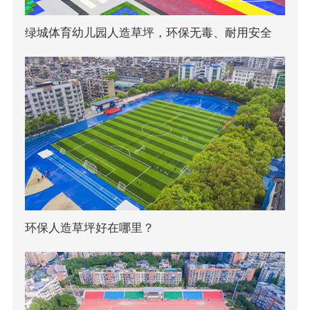
绿城体育幼儿园人造草坪，环保无毒、耐用安全
环保人造草坪好在哪里？