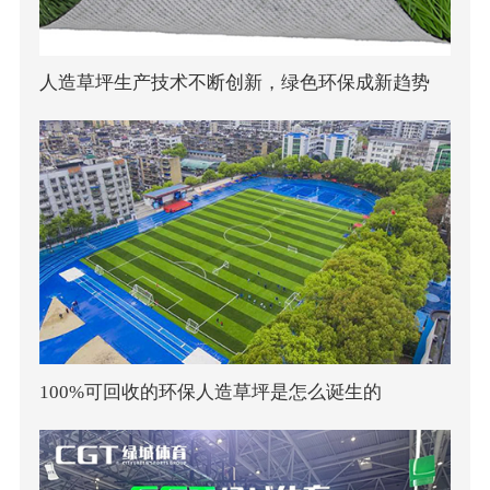
人造草坪生产技术不断创新，绿色环保成新趋势
100%可回收的环保人造草坪是怎么诞生的