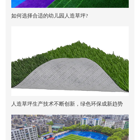
如何选择合适的幼儿园人造草坪?
人造草坪生产技术不断创新，绿色环保成新趋势