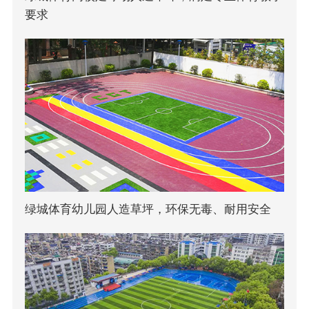
要求
绿城体育幼儿园人造草坪，环保无毒、耐用安全