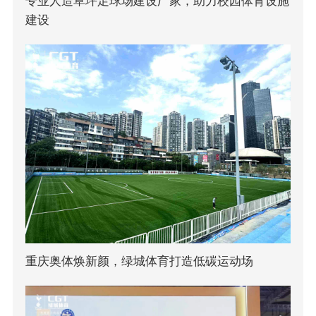
专业人造草坪足球场建设厂家，助力校园体育设施
建设
重庆奥体焕新颜，绿城体育打造低碳运动场