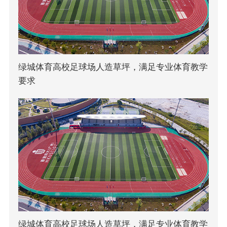
绿城体育高校足球场人造草坪，满足专业体育教学
要求
绿城体育高校足球场人造草坪，满足专业体育教学