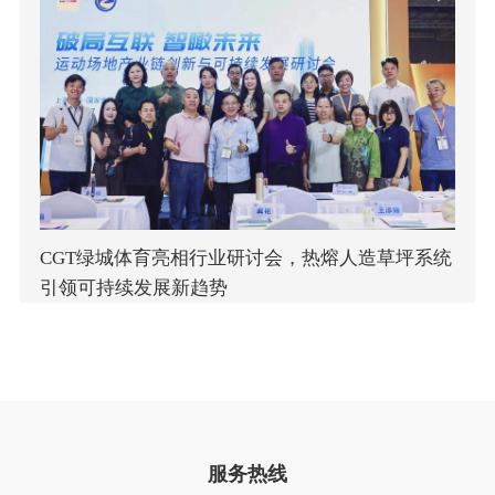
CGT绿城体育亮相行业研讨会，热熔人造草坪系统
引领可持续发展新趋势
服务热线